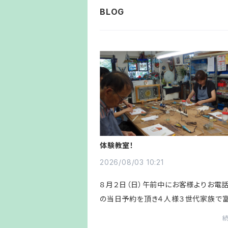
体験教室！
2026/08/03 10:21
８月２日（日）午前中にお客様よりお電
の当日予約を頂き４人様３世代家族で
よりご旅行の帰りにこちらに来て頂きま
ーナメントの家のデザインの屋根の色が