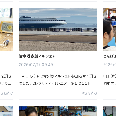
メントを作って頂きまし...
ただき親
清水港客船マルシェに！
とんぼ
2026/07/17 09:49
2026/0
約を頂き
１４日（火）に、清水港マルシェに参加させて頂き
8日（
分よりナ
ました。セレブリティ・ミレ二ア ９１,０１１トン
岡市内
のお客
で大勢の人がいろんな国から来て１日清水を観
ました
続きを読む
続きを読む
下さい
光して次の目的地大阪に向けて出航して行きま
き作っ
した。色々買ってくだ...
た。あり