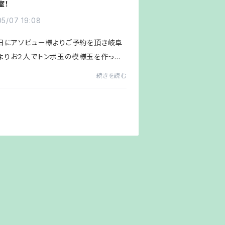
室！
5/07 19:08
4日にアソビュー様よりご予約を頂き岐阜
よりお２人でトンボ玉の模様玉を作って
た。ありがとうございました。DSC0612
続きを読む
DSC06124.JPGDSC06125.JPGDSC0
.JPG4月26日（日）ホームページより...