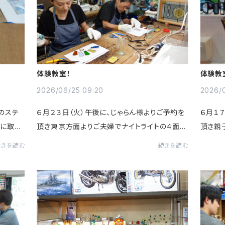
体験教室！
体験教
2026/06/25 09:20
2026/
のステ
６月２３日（火）午後に、じゃらん様よりご予約を
６月１
室に取付
頂き東京方面よりご夫婦でナイトライトの４面対
頂き親
た。
と６面体を作って頂きました。ありがとうござい
クシー
続きを読む
続きを読む
ました。
と６面
し頂きあ