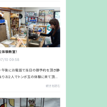
子さん２人で静岡市...
玉体験教室！
7/10 09:58
水）午後にお電話で当日の御予約を頂き静
よりお２人でトンボ玉の体験に来て頂き
。２個コースの点打ち、花模様を選んで頂
続きを読む
て頂きました。翌日に取りに来て頂きまし
がとうございまし...