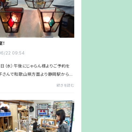
室！
06/22 09:54
７日（水）午後にじゃらん様よりご予約を
子さんで和歌山県方面より静岡駅からタ
で来て頂きました。ナイトライトの４面対
続きを読む
体を作っていただきました。遠方よりお越
りがとうござい...