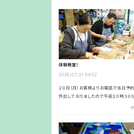
うものを選んで頂き作って...
体験教室！
2026/07/21 09:52
２０日（月）お客様よりお電話で当日予
外出しておりましたので午前１０時３０
イトライトの体験を選んで頂き東京方面
様が京都にご旅行の帰りにこちらに来て
ました。４面体をお二人と...