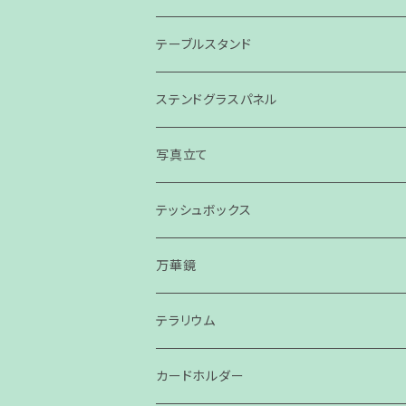
テーブルスタンド
ステンドグラスパネル
パネル
写真立て
スモールパネル
テッシュボックス
万華鏡
テラリウム
カードホルダー