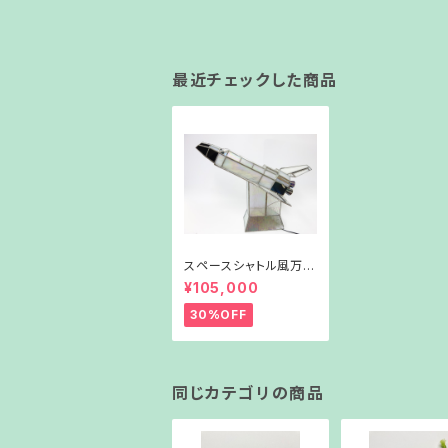
最近チェックした商品
スペースシャトル風万華
鏡
¥105,000
30%OFF
同じカテゴリの商品