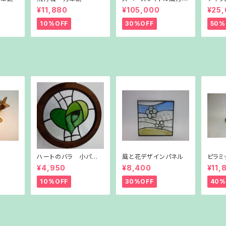
鏡
ドラン
¥11,880
¥105,000
¥25
10%OFF
30%OFF
50%
ハートのバラ 小パネ
風と花デザインパネル
ピラミ
ル（グリーン）
ー）
¥4,950
¥8,400
¥11,
10%OFF
30%OFF
40%