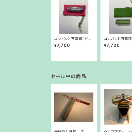
コンパクト万華鏡（ピン
コンパクト万華鏡
クパープル）
ーン）
¥7,700
¥7,700
セール中の商品
手持ち万華鏡 大
ヘリコプター 