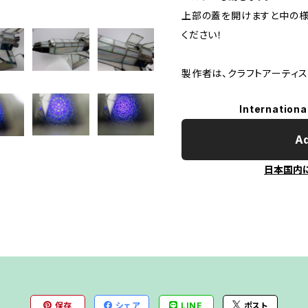
上部の蓋を開けますと中の様
ください！
製作者は、クラフトアーティ
Internationa
Ad
日本国内
保存
シェア
LINE
ポスト