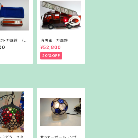
クト万華鏡 （オ
消防車 万華鏡
）
00
¥52,800
20%OFF
トぶどう スタン
サッカーボールランプ