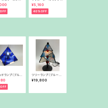
プ
ガラス台付き
,000
¥5,160
OFF
40%OFF
ッドランプ（ブル
ツリーランプ（ブルーホ
ワイト）
880
¥19,800
OFF