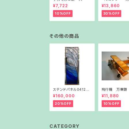
¥7,722
¥13,860
10%OFF
30%OFF
その他の商品
ステンドパネル041200
飛行機 万華鏡
01 波
¥160,000
¥11,880
20%OFF
10%OFF
CATEGORY