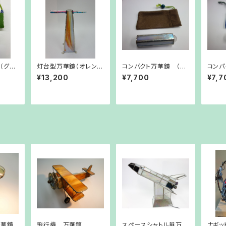
（グリ
灯台型万華鏡（オレンジ
コンパクト万華鏡 （ホ
コンパ
の流れ）
ワイトラメ）
レンジ
¥13,200
¥7,700
¥7,7
万華鏡
飛行機 万華鏡
スペースシャトル風万華
ナギッ