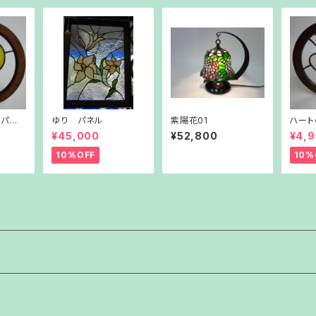
小パネ
ゆり パネル
紫陽花01
ハート
ル（ピ
¥45,000
¥52,800
¥4,
10%OFF
10%