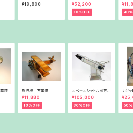
スタン
¥19,800
¥52,200
¥11,
10%OFF
40%
万華鏡
飛行機 万華鏡
スペースシャトル風万華
ナギッ
鏡
ドラン
¥11,880
¥105,000
¥25
10%OFF
30%OFF
50%