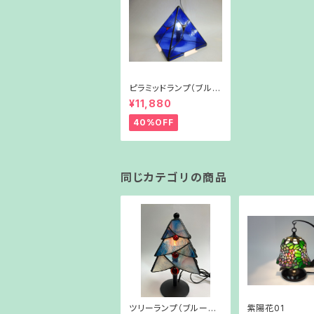
ピラミッドランプ（ブル
ー）
¥11,880
40%OFF
同じカテゴリの商品
ツリーランプ（ブルーホ
紫陽花01