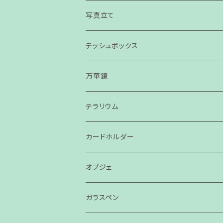
パネル
写真立て
スモールパネル
テッシュボックス
万華鏡
テラリウム
カードホルダー
オブジェ
ガラスペン