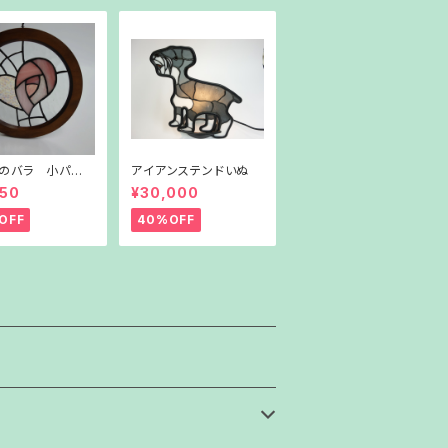
のバラ 小パネ
アイアンステンドいぬ
ンク）
950
¥30,000
OFF
40%OFF