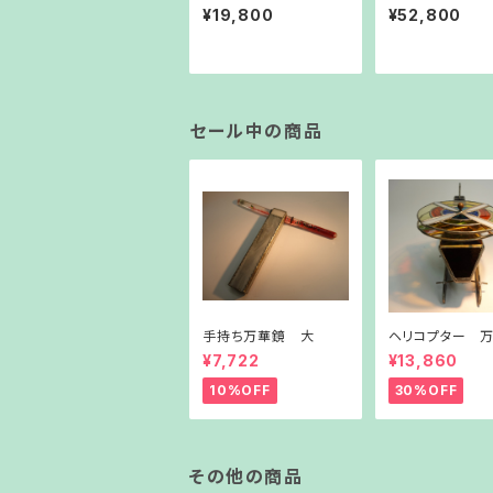
ワイト）
¥19,800
¥52,800
セール中の商品
手持ち万華鏡 大
ヘリコプター 
¥7,722
¥13,860
10%OFF
30%OFF
その他の商品