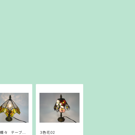
蝶々 テーブル
３色花02