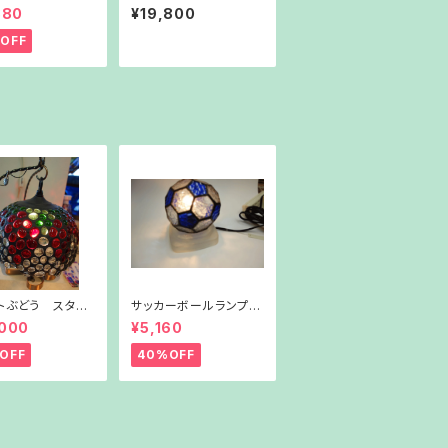
ド
880
¥19,800
OFF
トぶどう スタン
サッカーボールランプ
プ
ガラス台付き
,000
¥5,160
OFF
40%OFF