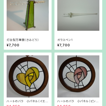
灯台型万華鏡（きみどり）
ガラスペン1
¥7,700
¥7,700
ハートのバラ 小パネル（イエロ
ハートのバラ 小パネル（ピン
ー）
ク）