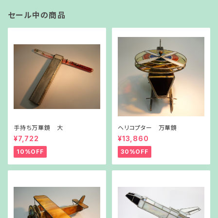
セール中の商品
手持ち万華鏡 大
ヘリコプター 万華鏡
¥7,722
¥13,860
10%OFF
30%OFF