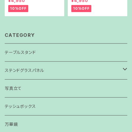
¥4,950
¥4,950
10%OFF
10%OFF
CATEGORY
テーブルスタンド
ステンドグラスパネル
パネル
写真立て
スモールパネル
テッシュボックス
万華鏡