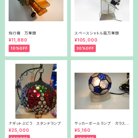
飛行機 万華鏡
スペースシャトル風万華鏡
¥11,880
¥105,000
10%OFF
30%OFF
ナギットぶどう スタンドランプ
サッカーボールランプ ガラス台
付き
¥25,000
¥5,160