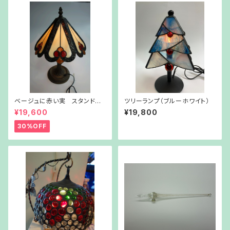
ベージュに赤い実 スタンドラ
ツリーランプ（ブルーホワイト）
ンプ
¥19,600
¥19,800
30%OFF