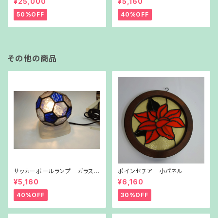
¥25,000
¥5,160
50%OFF
40%OFF
その他の商品
サッカーボールランプ ガラス台
ポインセチア 小パネル
付き
¥5,160
¥6,160
40%OFF
30%OFF