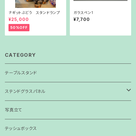
ナギットぶどう スタンドランプ
ガラスペン1
¥25,000
¥7,700
50%OFF
CATEGORY
テーブルスタンド
ステンドグラスパネル
パネル
写真立て
スモールパネル
テッシュボックス