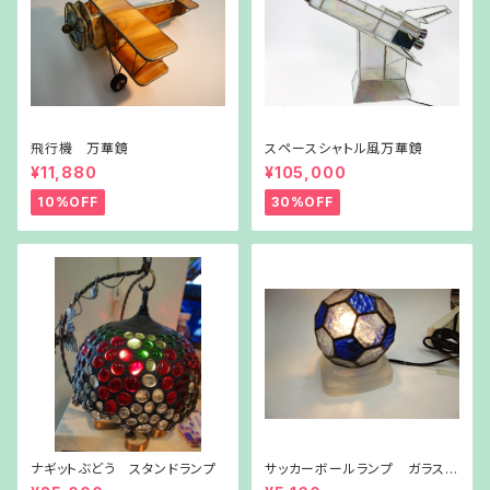
飛行機 万華鏡
スペースシャトル風万華鏡
¥11,880
¥105,000
10%OFF
30%OFF
ナギットぶどう スタンドランプ
サッカーボールランプ ガラス台
付き