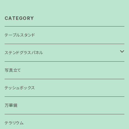
CATEGORY
テーブルスタンド
ステンドグラスパネル
パネル
写真立て
スモールパネル
テッシュボックス
万華鏡
テラリウム