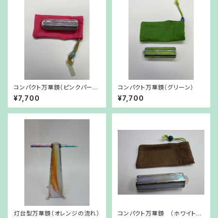
コンパクト万華鏡（ピンクパープ
コンパクト万華鏡（グリーン）
ル）
¥7,700
¥7,700
灯台型万華鏡（オレンジの流れ）
コンパクト万華鏡 （ホワイトラ