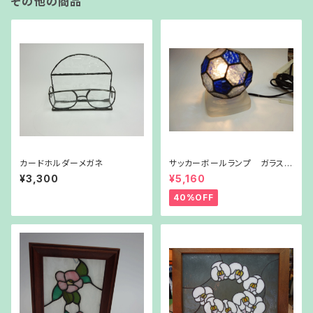
その他の商品
カードホルダーメガネ
サッカーボールランプ ガラス台
付き
¥3,300
¥5,160
40%OFF