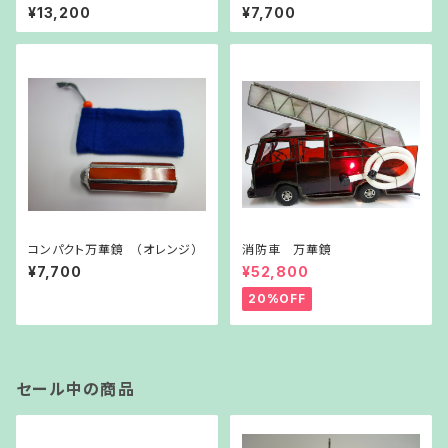
メ）
¥13,200
¥7,700
コンパクト万華鏡 （オレンジ）
消防車 万華鏡
¥7,700
¥52,800
20%OFF
セール中の商品