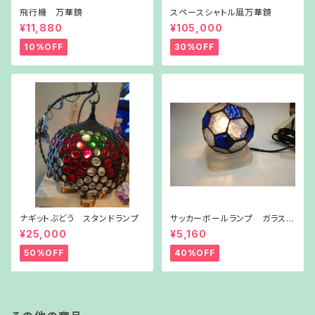
飛行機 万華鏡
スペースシャトル風万華鏡
¥11,880
¥105,000
10%OFF
30%OFF
ナギットぶどう スタンドランプ
サッカーボールランプ ガラス台
付き
¥25,000
¥5,160
50%OFF
40%OFF