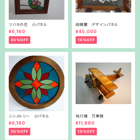
ツバキの花 小パネル
胡蝶蘭 デザインパネル
¥6,160
¥45,000
30%OFF
10%OFF
シンメトリー 小パネル
飛行機 万華鏡
¥6,160
¥11,880
30%OFF
10%OFF