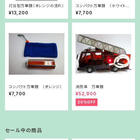
灯台型万華鏡（オレンジの流れ）
コンパクト万華鏡 （ホワイトラ
メ）
¥13,200
¥7,700
コンパクト万華鏡 （オレンジ）
消防車 万華鏡
¥7,700
¥52,800
20%OFF
セール中の商品