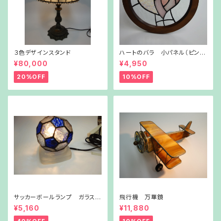
３色デザインスタンド
ハートのバラ 小パネル（ピン
ク）
¥80,000
¥4,950
20%OFF
10%OFF
サッカーボールランプ ガラス台
飛行機 万華鏡
付き
¥5,160
¥11,880