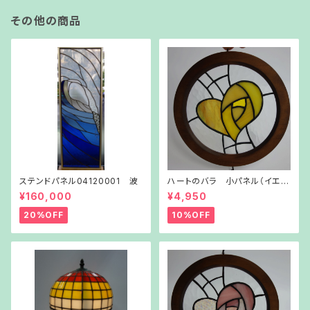
その他の商品
ステンドパネル04120001 波
ハートのバラ 小パネル（イエロ
ー）
¥160,000
¥4,950
20%OFF
10%OFF