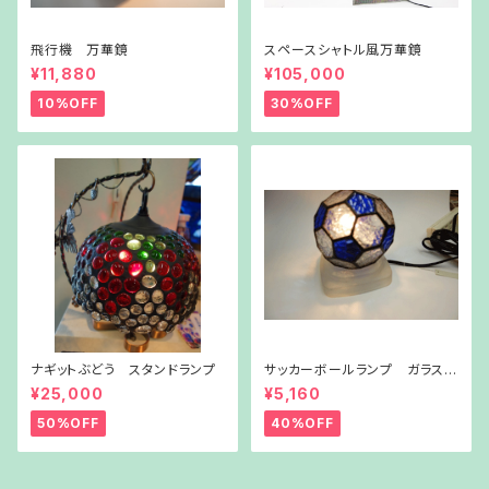
飛行機 万華鏡
スペースシャトル風万華鏡
¥11,880
¥105,000
10%OFF
30%OFF
ナギットぶどう スタンドランプ
サッカーボールランプ ガラス台
付き
¥25,000
¥5,160
50%OFF
40%OFF