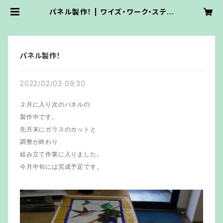
パネル製作！ | ワイズ・ワーク・ステン
ドグラス
パネル製作！
2022/02/03 09:30
２月に入り次のパネルの
製作中です。
先月末にガラスのカットと
調整が終わり
組み立て作業に入りました。
今月中旬には完成予定です。