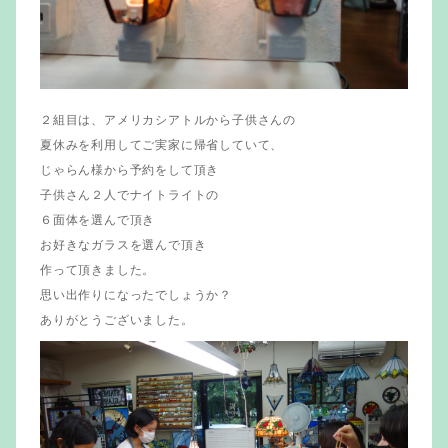
２組目は、アメリカシアトルから子供さんの
夏休みを利用してご実家に帰省していて、
じゃらん様から予約をして頂き
子供さん２人でナイトライトの
６面体を選んで頂き
お好きなガラスを選んで頂き
作って頂きました。
思い出作りになったでしょうか？
ありがとうございました。