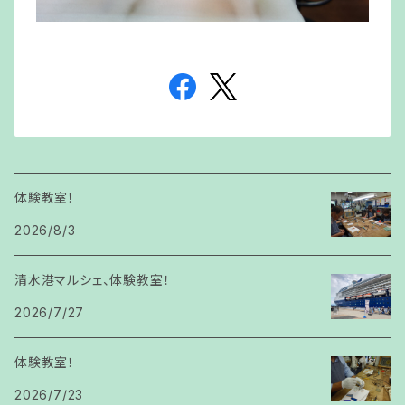
体験教室！
2026/8/3
清水港マルシェ、体験教室！
2026/7/27
体験教室！
2026/7/23