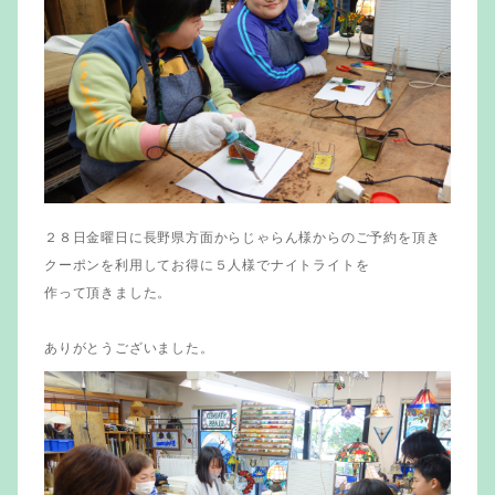
２８日金曜日に長野県方面から
じゃらん様からのご予約を頂き
クーポンを利用してお得に５人様でナイトライトを
作って頂きました。
ありがとうございました。