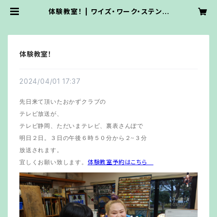
体験教室！ | ワイズ・ワーク・ステンド
グラス
体験教室！
2024/04/01 17:37
先日来て頂いたおかずクラブの
テレビ放送が、
テレビ静岡、ただいまテレビ、裏表さんぽで
明日２日。３日の午後６時５０分から２~３分
放送されます。
体験教室予約はこちら
宜しくお願い致します。