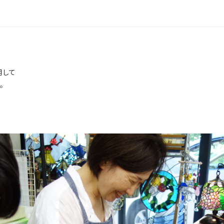
用して
。
。