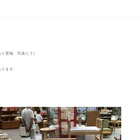
わり置物、写真たて）
。
あります。