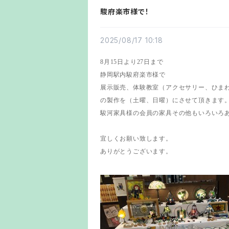
駿府楽市様で！
2025/08/17 10:18
8月15日より27日まで
静岡駅内駿府楽市様で
展示販売、体験教室（アクセサリー、ひま
の製作を（土曜、日曜）にさせて頂きます
駿河家具様の会員の家具その他もいろいろ
宜しくお願い致します。
ありがとうございます。